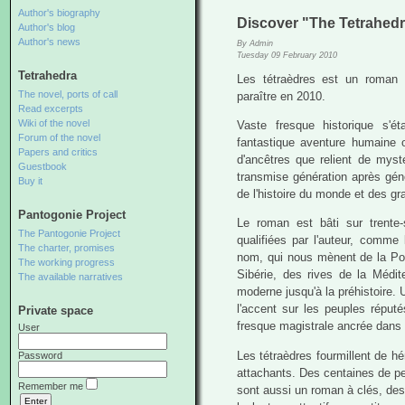
Author's biography
Discover "The Tetrahedr
Author's blog
Author's news
By Admin
Tuesday 09 February 2010
Tetrahedra
Les tétraèdres est un roman 
The novel, ports of call
paraître en 2010.
Read excerpts
Wiki of the novel
Vaste fresque historique s'é
Forum of the novel
fantastique aventure humaine 
Papers and critics
d'ancêtres que relient de myst
Guestbook
transmise génération après géné
Buy it
de l'histoire du monde et des g
Pantogonie Project
Le roman est bâti sur trente-s
The Pantogonie Project
qualifiées par l'auteur, comme 
The charter, promises
nom, qui nous mènent de la Po
The working progress
Sibérie, des rives de la Médit
The available narratives
moderne jusqu'à la préhistoire. 
l'accent sur les peuples réput
Private space
fresque magistrale ancrée dans l
User
Les tétraèdres fourmillent de h
Password
attachants. Des centaines de per
Remember me
sont aussi un roman à clés, de