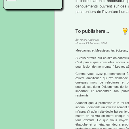
le lecteur attentif reconstitu
dénouements ouvrent sur des a
pans entiers de l'aventure humai
To publishers...
By Yurani Andergan
Monday 15 February 2010
Mesdames et Messieurs les éditeurs,
Si vous arrivez sur ce site en construc
c'est parce que vous êtes éditeur e
soumission de mon roman " Les tétraè
Comme vous avez pu commencer à le d
œuvre ambitieuse qui m'a demandé p
quelques mois de relectures et co
souhait est donc évidemment de le v
important et rencontrer son publ
restreints.
Sachant que la promotion d'un tel r
inconnu demande un investissement co
m'apparaît qu'un site dédié fait part
mettre en œuvre en notre époque 
tous azimuts. Ce que vous voyez l
ébauche et un état qui devra prob
profondeur lorsque un accord aura été