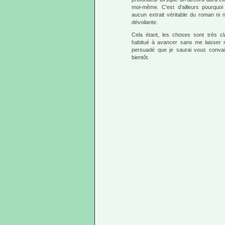
moi-même. C'est d'ailleurs pourquoi 
aucun extrait véritable du roman ni
dévoilante.
Cela étant, les choses sont très cl
habitué à avancer sans me laisser re
persuadé que je saurai vous convain
bientôt.