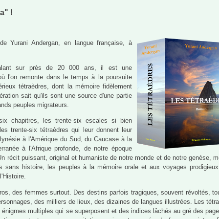
a" !
de Yurani Andergan, en langue française, à
talant sur près de 20 000 ans, il est une
où l'on remonte dans le temps à la poursuite
érieux tétraèdres, dont la mémoire fidèlement
ration sait qu'ils sont une source d'une partie
rands peuples migrateurs.
ix chapitres, les trente-six escales si bien
les trente-six tétraèdres qui leur donnent leur
lynésie à l'Amérique du Sud, du Caucase à la
erranée à l'Afrique profonde, de notre époque
Un récit puissant, original et humaniste de notre monde et de notre genèse, m
és sans histoire, les peuples à la mémoire orale et aux voyages prodigieu
'Histoire.
éros, des femmes surtout. Des destins parfois tragiques, souvent révoltés, to
sonnages, des milliers de lieux, des dizaines de langues illustrées. Les tétr
s énigmes multiples qui se superposent et des indices lâchés au gré des pag