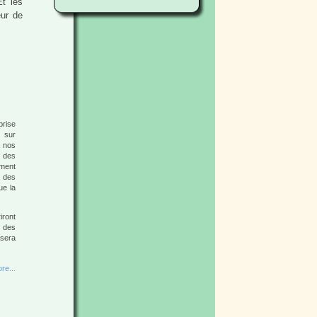
Et les
eur de
prise
 sur
à nos
t des
mment
e des
ue la
iront
n des
 sera
re...