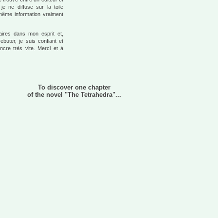
je ne diffuse sur la toile
 même information vraiment
aires dans mon esprit et,
buter, je suis confiant et
cre très vite. Merci et à
To discover one chapter
of the novel "The Tetrahedra"...