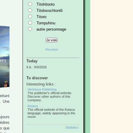
Titohitooto
Titoloxochtontli
Titoro
Tompuhinu
autre personnage
Résultats
Today
It is : 8/9/2026
To discover
Interesting links :
Verintuva Publishing
The publisher's official website.
ettant
Discover other authors of this
company.
x. Une
Kotava
The official website of the Kotava
language, widely appearing in the
ujours
novel.
aèdres
Statistics
es que