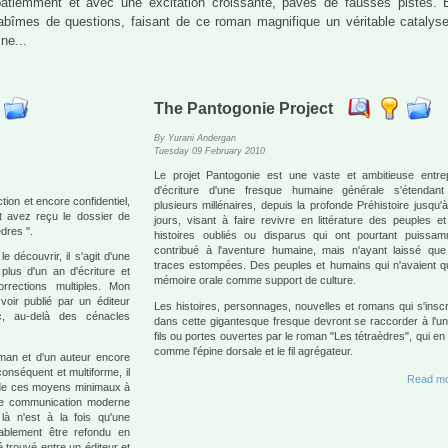
e patiemment et avec une excitation croissante, pavés de fausses pistes. 
bîmes de questions, faisant de ce roman magnifique un véritable catalys
ne...
The Pantogonie Project
By Yurani Andergan
Tuesday 09 February 2010
Le projet Pantogonie est une vaste et ambitieuse entre
d'écriture d'une fresque humaine générale s'étendant
tion et encore confidentiel,
plusieurs millénaires, depuis la profonde Préhistoire jusqu'
t avez reçu le dossier de
jours, visant à faire revivre en littérature des peuples e
dres ".
histoires oubliés ou disparus qui ont pourtant puissa
contribué à l'aventure humaine, mais n'ayant laissé qu
écouvrir, il s'agit d'une
traces estompées. Des peuples et humains qui n'avaient q
lus d'un an d'écriture et
mémoire orale comme support de culture.
rrections multiples. Mon
oir publié par un éditeur
Les histoires, personnages, nouvelles et romans qui s'inscr
ic, au-delà des cénacles
dans cette gigantesque fresque devront se raccorder à l'u
fils ou portes ouvertes par le roman "Les tétraèdres", qui en
comme l'épine dorsale et le fil agrégateur.
oman et d'un auteur encore
nséquent et multiforme, il
Read mo
ie de ces moyens minimaux à
de communication moderne
à n'est à la fois qu'une
ablement être refondu en
 trouvé entre un éditeur et