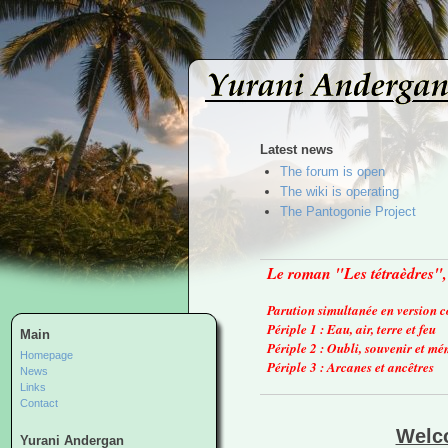
Latest news
The forum is open
The wiki is operating
The Pantogonie Project
Le roman "Les tétraèdres", 
Parution simultanée en version c
Périple 1 : Eau, air, terre et feu
Main
Périple 2 : Oubli, souvenir et m
Homepage
Périple 3 : Arcanes et ancêtres
News
Links
Contact
Welco
Yurani Andergan